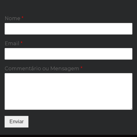
Nome
*
Email
*
Commentário ou Mensagem
*
Enviar