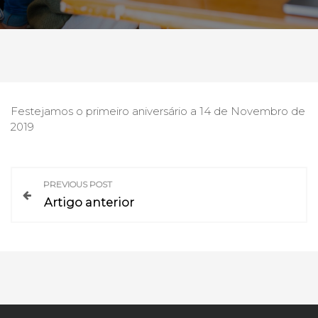
Festejamos o primeiro aniversário a 14 de Novembro de
2019
N
PREVIOUS POST
Artigo anterior
a
v
e
g