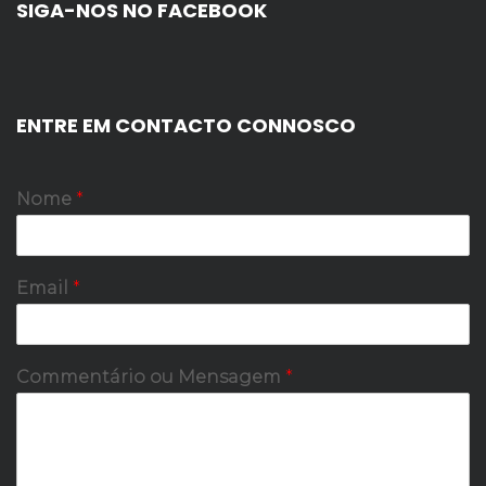
SIGA-NOS NO FACEBOOK
a
ç
ã
ENTRE EM CONTACTO CONNOSCO
o
Nome
*
d
e
Email
*
a
r
Commentário ou Mensagem
*
t
i