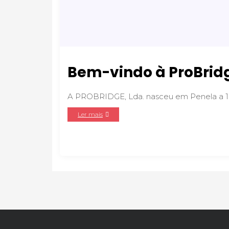
Bem-vindo à ProBrid
A PROBRIDGE, Lda. nasceu em Penela a 
Ler mais